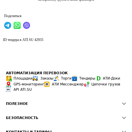
Поделиться
ID тендера в ATI.SU
42935
АВТОМАТИЗАЦИЯ ПЕРЕВОЗОК
Площадки
Заказы
Торги
Тендеры
АТИ-Доки
GPS-мониторинг
АТИ Мессенджер
Цепочки грузов
API ATI.SU
ПОЛЕЗНОЕ
Расчет расстояний
БЕЗОПАСНОСТЬ
Академия ATI.SU
ATI.SU о безопасности
Звезды ATI.SU на вашем сайте