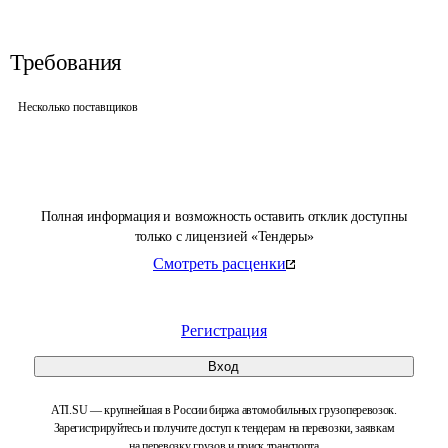
Требования
Несколько поставщиков
Полная информация и возможность оставить отклик доступны
только с лицензией «Тендеры»
Смотреть расценки
Регистрация
Вход
ATI.SU — крупнейшая в России биржа автомобильных грузоперевозок.
Зарегистрируйтесь и получите доступ к тендерам на перевозки, заявкам
на перевозку грузов и поиск транспорта