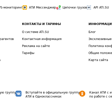
PS-мониторинг
АТИ Мессенджер
Цепочки грузов
API ATI.SU
КОНТАКТЫ И ТАРИФЫ
ИНФОРМАЦИ
О системе ATI.SU
Блог
рагентов
Контактная информация
Эксклюзивные
Реклама на сайте
Политика кон
Тарифы
Общие полож
а
Карта сайта
ую группу
Вступайте в официальную группу
Канал АТИ с 
АТИ в Одноклассниках
по работе с с