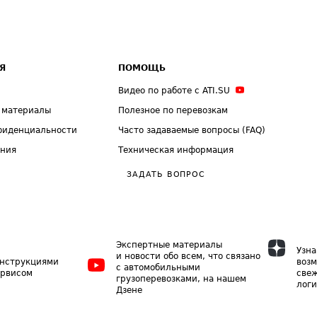
Я
ПОМОЩЬ
Видео по работе с ATI.SU
 материалы
Полезное по перевозкам
фиденциальности
Часто задаваемые вопросы (FAQ)
ения
Техническая информация
ЗАДАТЬ ВОПРОС
Экспертные материалы
Узна
и новости обо всем, что связано
инструкциями
возм
с автомобильными
ервисом
свеж
грузоперевозками, на нашем
логи
Дзене