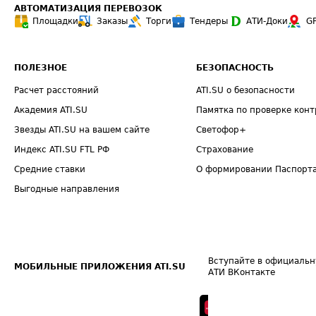
АВТОМАТИЗАЦИЯ ПЕРЕВОЗОК
Площадки
Заказы
Торги
Тендеры
АТИ-Доки
G
ПОЛЕЗНОЕ
БЕЗОПАСНОСТЬ
Расчет расстояний
ATI.SU о безопасности
Академия ATI.SU
Памятка по проверке конт
Звезды ATI.SU на вашем сайте
Светофор+
Индекс ATI.SU FTL РФ
Страхование
Средние ставки
О формировании Паспорт
Выгодные направления
Вступайте в официальн
МОБИЛЬНЫЕ ПРИЛОЖЕНИЯ ATI.SU
АТИ ВКонтакте