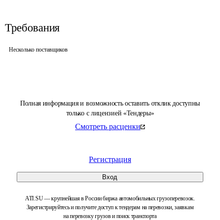
Требования
Несколько поставщиков
Полная информация и возможность оставить отклик доступны
только с лицензией «Тендеры»
Смотреть расценки
Регистрация
Вход
ATI.SU — крупнейшая в России биржа автомобильных грузоперевозок.
Зарегистрируйтесь и получите доступ к тендерам на перевозки, заявкам
на перевозку грузов и поиск транспорта