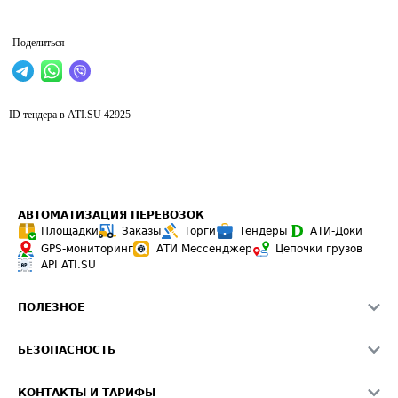
Поделиться
ID тендера в ATI.SU
42925
АВТОМАТИЗАЦИЯ ПЕРЕВОЗОК
Площадки
Заказы
Торги
Тендеры
АТИ-Доки
GPS-мониторинг
АТИ Мессенджер
Цепочки грузов
API ATI.SU
ПОЛЕЗНОЕ
Расчет расстояний
БЕЗОПАСНОСТЬ
Академия ATI.SU
ATI.SU о безопасности
Звезды ATI.SU на вашем сайте
КОНТАКТЫ И ТАРИФЫ