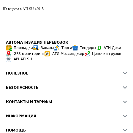
ID тендера в ATI.SU
42915
АВТОМАТИЗАЦИЯ ПЕРЕВОЗОК
Площадки
Заказы
Торги
Тендеры
АТИ-Доки
GPS-мониторинг
АТИ Мессенджер
Цепочки грузов
API ATI.SU
ПОЛЕЗНОЕ
Расчет расстояний
БЕЗОПАСНОСТЬ
Академия ATI.SU
ATI.SU о безопасности
Звезды ATI.SU на вашем сайте
КОНТАКТЫ И ТАРИФЫ
Памятка по проверке контрагентов
Индекс ATI.SU FTL РФ
О системе ATI.SU
Светофор+
Средние ставки
ИНФОРМАЦИЯ
Контактная информация
Страхование
Выгодные направления
Блог
Реклама на сайте
О формировании Паспорта
ПОМОЩЬ