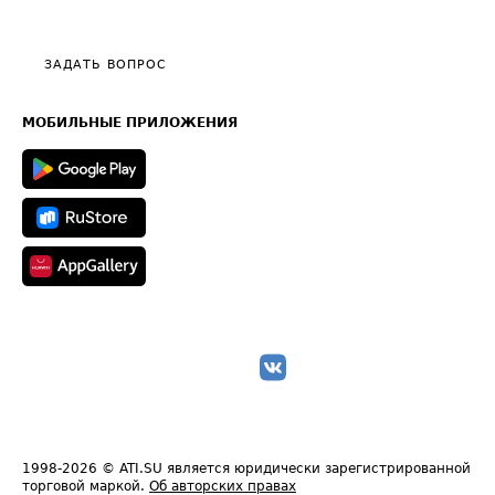
Эксклюзивные материалы
Тарифы
Видео по работе с ATI.SU
Политика конфиденциальности
Полезное по перевозкам
Общие положения
ЗАДАТЬ ВОПРОС
Часто задаваемые вопросы (FAQ)
Карта сайта
Техническая информация
МОБИЛЬНЫЕ ПРИЛОЖЕНИЯ
1998-2026
© ATI.SU является юридически зарегистрированной
торговой маркой.
Об авторских правах