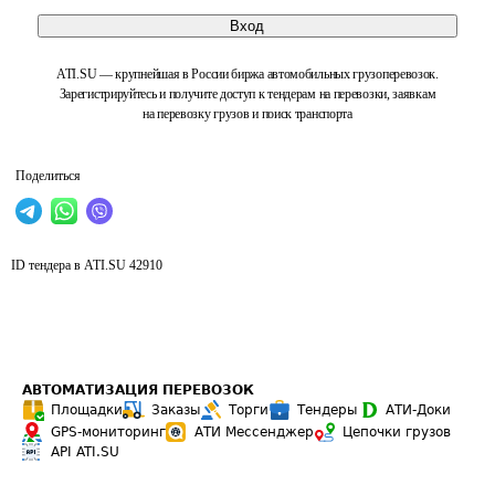
Вход
ATI.SU — крупнейшая в России биржа автомобильных грузоперевозок.
Зарегистрируйтесь и получите доступ к тендерам на перевозки, заявкам
на перевозку грузов и поиск транспорта
Поделиться
ID тендера в ATI.SU
42910
АВТОМАТИЗАЦИЯ ПЕРЕВОЗОК
Площадки
Заказы
Торги
Тендеры
АТИ-Доки
GPS-мониторинг
АТИ Мессенджер
Цепочки грузов
API ATI.SU