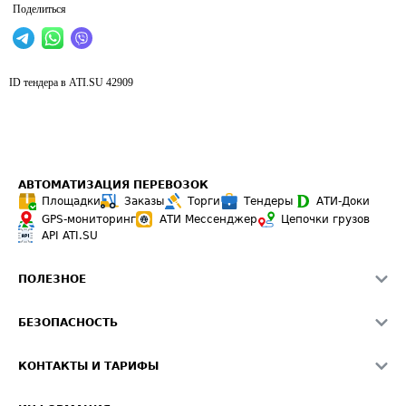
Поделиться
ID тендера в ATI.SU
42909
АВТОМАТИЗАЦИЯ ПЕРЕВОЗОК
Площадки
Заказы
Торги
Тендеры
АТИ-Доки
GPS-мониторинг
АТИ Мессенджер
Цепочки грузов
API ATI.SU
ПОЛЕЗНОЕ
Расчет расстояний
БЕЗОПАСНОСТЬ
Академия ATI.SU
ATI.SU о безопасности
Звезды ATI.SU на вашем сайте
КОНТАКТЫ И ТАРИФЫ
Памятка по проверке контрагентов
Индекс ATI.SU FTL РФ
О системе ATI.SU
Светофор+