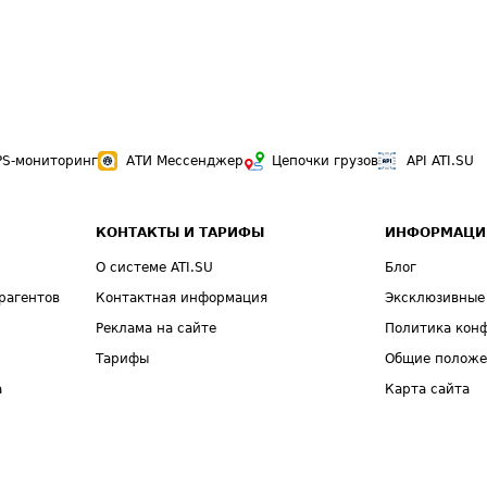
PS-мониторинг
АТИ Мессенджер
Цепочки грузов
API ATI.SU
КОНТАКТЫ И ТАРИФЫ
ИНФОРМАЦИ
О системе ATI.SU
Блог
рагентов
Контактная информация
Эксклюзивные
Реклама на сайте
Политика кон
Тарифы
Общие полож
а
Карта сайта