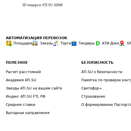
ID тендера в ATI.SU
42848
АВТОМАТИЗАЦИЯ ПЕРЕВОЗОК
Площадки
Заказы
Торги
Тендеры
АТИ-Доки
G
ПОЛЕЗНОЕ
БЕЗОПАСНОСТЬ
Расчет расстояний
ATI.SU о безопасности
Академия ATI.SU
Памятка по проверке конт
Звезды ATI.SU на вашем сайте
Светофор+
Индекс ATI.SU FTL РФ
Страхование
Средние ставки
О формировании Паспорт
Выгодные направления