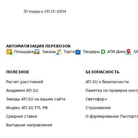
ID тендера в ATI.SU
42834
АВТОМАТИЗАЦИЯ ПЕРЕВОЗОК
Площадки
Заказы
Торги
Тендеры
АТИ-Доки
G
ПОЛЕЗНОЕ
БЕЗОПАСНОСТЬ
Расчет расстояний
ATI.SU о безопасности
Академия ATI.SU
Памятка по проверке конт
Звезды ATI.SU на вашем сайте
Светофор+
Индекс ATI.SU FTL РФ
Страхование
Средние ставки
О формировании Паспорт
Выгодные направления