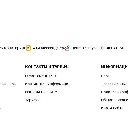
PS-мониторинг
АТИ Мессенджер
Цепочки грузов
API ATI.SU
КОНТАКТЫ И ТАРИФЫ
ИНФОРМАЦИ
О системе ATI.SU
Блог
рагентов
Контактная информация
Эксклюзивные
Реклама на сайте
Политика кон
Тарифы
Общие полож
а
Карта сайта