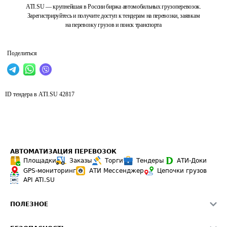
ATI.SU — крупнейшая в России биржа автомобильных грузоперевозок.
Зарегистрируйтесь и получите доступ к тендерам на перевозки, заявкам
на перевозку грузов и поиск транспорта
Поделиться
ID тендера в ATI.SU
42817
АВТОМАТИЗАЦИЯ ПЕРЕВОЗОК
Площадки
Заказы
Торги
Тендеры
АТИ-Доки
GPS-мониторинг
АТИ Мессенджер
Цепочки грузов
API ATI.SU
ПОЛЕЗНОЕ
Расчет расстояний