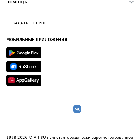
О формировании Паспорта
ПОМОЩЬ
Эксклюзивные материалы
Тарифы
Видео по работе с ATI.SU
Политика конфиденциальности
Полезное по перевозкам
Общие положения
ЗАДАТЬ ВОПРОС
Часто задаваемые вопросы (FAQ)
Карта сайта
Техническая информация
МОБИЛЬНЫЕ ПРИЛОЖЕНИЯ
1998-2026
© ATI.SU является юридически зарегистрированной