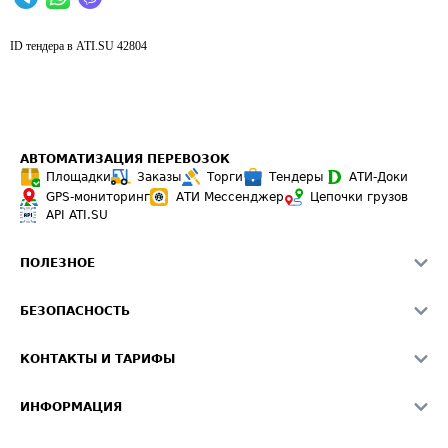
ID тендера в ATI.SU
42804
АВТОМАТИЗАЦИЯ ПЕРЕВОЗОК
Площадки
Заказы
Торги
Тендеры
АТИ-Доки
GPS-мониторинг
АТИ Мессенджер
Цепочки грузов
API ATI.SU
ПОЛЕЗНОЕ
Расчет расстояний
БЕЗОПАСНОСТЬ
Академия ATI.SU
ATI.SU о безопасности
Звезды ATI.SU на вашем сайте
КОНТАКТЫ И ТАРИФЫ
Памятка по проверке контрагентов
Индекс ATI.SU FTL РФ
О системе ATI.SU
Светофор+
Средние ставки
ИНФОРМАЦИЯ
Контактная информация
Страхование
Выгодные направления
Блог
Реклама на сайте