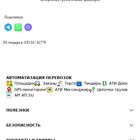
Поделиться
ID тендера в ATI.SU
42779
АВТОМАТИЗАЦИЯ ПЕРЕВОЗОК
Площадки
Заказы
Торги
Тендеры
АТИ-Доки
GPS-мониторинг
АТИ Мессенджер
Цепочки грузов
API ATI.SU
ПОЛЕЗНОЕ
Расчет расстояний
БЕЗОПАСНОСТЬ
Академия ATI.SU
ATI.SU о безопасности
Звезды ATI.SU на вашем сайте