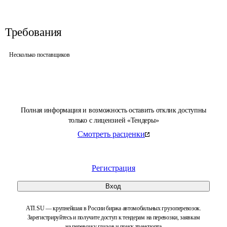
Требования
Несколько поставщиков
Полная информация и возможность оставить отклик доступны
только с лицензией «Тендеры»
Смотреть расценки
Регистрация
Вход
ATI.SU — крупнейшая в России биржа автомобильных грузоперевозок.
Зарегистрируйтесь и получите доступ к тендерам на перевозки, заявкам
на перевозку грузов и поиск транспорта