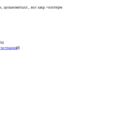
, цельнометалл., все закр.+изотерм
од
гистрация