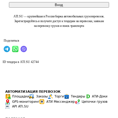
Вход
ATI.SU — крупнейшая в России биржа автомобильных грузоперевозок.
Зарегистрируйтесь и получите доступ к тендерам на перевозки, заявкам
на перевозку грузов и поиск транспорта
Поделиться
ID тендера в ATI.SU
42744
АВТОМАТИЗАЦИЯ ПЕРЕВОЗОК
Площадки
Заказы
Торги
Тендеры
АТИ-Доки
GPS-мониторинг
АТИ Мессенджер
Цепочки грузов
API ATI.SU