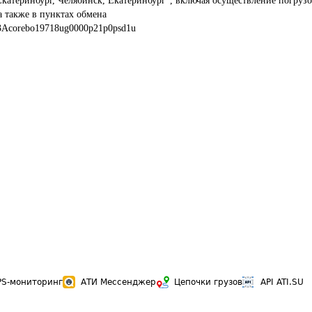
катеринбург, Челябинск, Екатеринбург", включая осуществление погрузо
а также в пунктах обмена
3Acorebo19718ug0000p21p0psd1u
PS-мониторинг
АТИ Мессенджер
Цепочки грузов
API ATI.SU