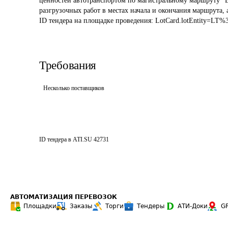
ценностей автотранспортом по магистральному маршруту "Е
разгрузочных работ в местах начала и окончания маршрута, 
ID тендера на площадке проведения: 
LotCard.lotEntity=LT%
Требования
Несколько поставщиков
ID тендера в ATI.SU
42731
АВТОМАТИЗАЦИЯ ПЕРЕВОЗОК
Площадки
Заказы
Торги
Тендеры
АТИ-Доки
G