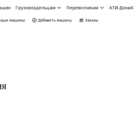
ашин
Грузовладельцам
Перевозчикам
АТИ-Доки
А
Ваши машины
Добавить машину
Заказы
ия