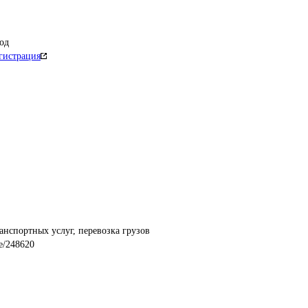
од
гистрация
анспортных услуг, перевозка грузов
re/248620