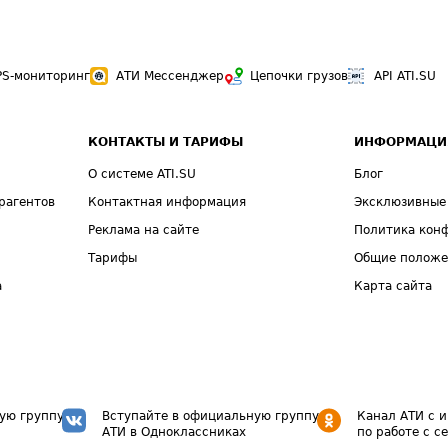
PS-мониторинг
АТИ Мессенджер
Цепочки грузов
API ATI.SU
КОНТАКТЫ И ТАРИФЫ
ИНФОРМАЦИ
О системе ATI.SU
Блог
рагентов
Контактная информация
Эксклюзивные
Реклама на сайте
Политика кон
Тарифы
Общие полож
а
Карта сайта
ую группу
Вступайте в официальную группу
Канал АТИ с 
АТИ в Одноклассниках
по работе с с