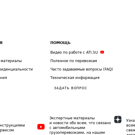
Я
ПОМОЩЬ
Видео по работе с ATI.SU
 материалы
Полезное по перевозкам
фиденциальности
Часто задаваемые вопросы (FAQ)
ения
Техническая информация
ЗАДАТЬ ВОПРОС
Экспертные материалы
Узна
и новости обо всем, что связано
инструкциями
возм
с автомобильными
ервисом
свеж
грузоперевозками, на нашем