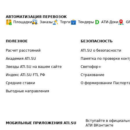
АВТОМАТИЗАЦИЯ ПЕРЕВОЗОК
Площадки
Заказы
Торги
Тендеры
АТИ-Доки
G
ПОЛЕЗНОЕ
БЕЗОПАСНОСТЬ
Расчет расстояний
ATI.SU о безопасности
Академия ATI.SU
Памятка по проверке конт
Звезды ATI.SU на вашем сайте
Светофор+
Индекс ATI.SU FTL РФ
Страхование
Средние ставки
О формировании Паспорт
Выгодные направления
Вступайте в официальн
МОБИЛЬНЫЕ ПРИЛОЖЕНИЯ ATI.SU
АТИ ВКонтакте