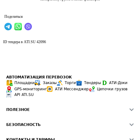
Поделиться
ID тендера в ATI.SU
42096
АВТОМАТИЗАЦИЯ ПЕРЕВОЗОК
Площадки
Заказы
Торги
Тендеры
АТИ-Доки
GPS-мониторинг
АТИ Мессенджер
Цепочки грузов
API ATI.SU
ПОЛЕЗНОЕ
Расчет расстояний
БЕЗОПАСНОСТЬ
Академия ATI.SU
ATI.SU о безопасности
Звезды ATI.SU на вашем сайте
КОНТАКТЫ И ТАРИФЫ