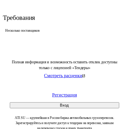
Требования
Несколько поставщиков
Полная информация и возможность оставить отклик доступны
только с лицензией «Тендеры»
Смотреть расценки
Регистрация
Вход
ATI.SU — крупнейшая в России биржа автомобильных грузоперевозок.
Зарегистрируйтесь и получите доступ к тендерам на перевозки, заявкам
на перевозку грузов и поиск транспорта