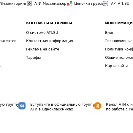
PS-мониторинг
АТИ Мессенджер
Цепочки грузов
API ATI.SU
КОНТАКТЫ И ТАРИФЫ
ИНФОРМАЦИ
О системе ATI.SU
Блог
рагентов
Контактная информация
Эксклюзивные
Реклама на сайте
Политика кон
Тарифы
Общие полож
а
Карта сайта
ую группу
Вступайте в официальную группу
Канал АТИ с 
АТИ в Одноклассниках
по работе с с