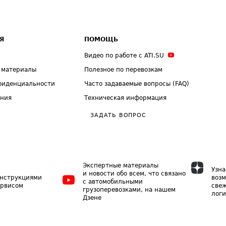
Я
ПОМОЩЬ
Видео по работе с ATI.SU
 материалы
Полезное по перевозкам
фиденциальности
Часто задаваемые вопросы (FAQ)
ения
Техническая информация
ЗАДАТЬ ВОПРОС
Экспертные материалы
Узна
и новости обо всем, что связано
инструкциями
возм
с автомобильными
ервисом
свеж
грузоперевозками, на нашем
логи
Дзене