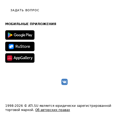
Видео по работе с ATI.SU
Политика конфиденциальности
Полезное по перевозкам
Общие положения
ЗАДАТЬ ВОПРОС
Часто задаваемые вопросы (FAQ)
Карта сайта
Техническая информация
МОБИЛЬНЫЕ ПРИЛОЖЕНИЯ
1998-2026
© ATI.SU является юридически зарегистрированной
торговой маркой.
Об авторских правах