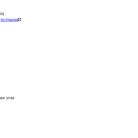
од
гистрация
вке угля