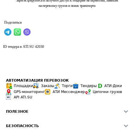
Зарегистрируйтесь и получите доступ к тендерам на перевозки, заявкам
на перевозку грузов и поиск транспорта
Поделиться
ID тендера в ATI.SU
42030
АВТОМАТИЗАЦИЯ ПЕРЕВОЗОК
Площадки
Заказы
Торги
Тендеры
АТИ-Доки
GPS-мониторинг
АТИ Мессенджер
Цепочки грузов
API ATI.SU
ПОЛЕЗНОЕ
Расчет расстояний
БЕЗОПАСНОСТЬ
Академия ATI.SU