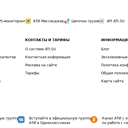
PS-мониторинг
АТИ Мессенджер
Цепочки грузов
API ATI.SU
КОНТАКТЫ И ТАРИФЫ
ИНФОРМАЦИ
О системе ATI.SU
Блог
рагентов
Контактная информация
Эксклюзивные
Реклама на сайте
Политика кон
Тарифы
Общие полож
а
Карта сайта
ую группу
Вступайте в официальную группу
Канал АТИ с 
АТИ в Одноклассниках
по работе с с