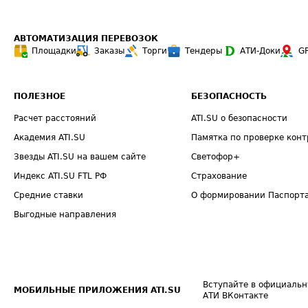
АВТОМАТИЗАЦИЯ ПЕРЕВОЗОК
Площадки
Заказы
Торги
Тендеры
АТИ-Доки
G
ПОЛЕЗНОЕ
БЕЗОПАСНОСТЬ
Расчет расстояний
ATI.SU о безопасности
Академия ATI.SU
Памятка по проверке конт
Звезды ATI.SU на вашем сайте
Светофор+
Индекс ATI.SU FTL РФ
Страхование
Средние ставки
О формировании Паспорт
Выгодные направления
Вступайте в официальн
МОБИЛЬНЫЕ ПРИЛОЖЕНИЯ ATI.SU
АТИ ВКонтакте