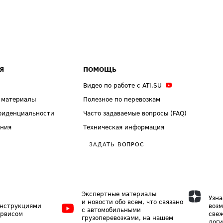
Я
ПОМОЩЬ
Видео по работе с ATI.SU
 материалы
Полезное по перевозкам
фиденциальности
Часто задаваемые вопросы (FAQ)
ения
Техническая информация
ЗАДАТЬ ВОПРОС
Экспертные материалы
Узна
и новости обо всем, что связано
инструкциями
возм
с автомобильными
ервисом
свеж
грузоперевозками, на нашем
логи