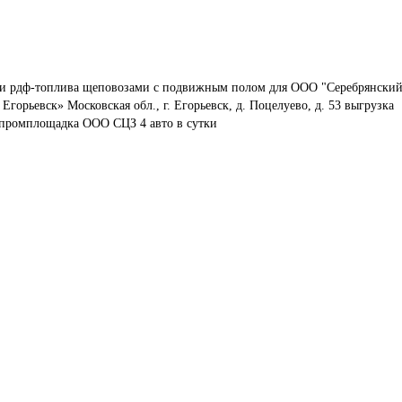
ки рдф-топлива щеповозами с подвижным полом для ООО "Серебрянский
орьевск» Московская обл., г. Егорьевск, д. Поцелуево, д. 53 выгрузка 
, промплощадка ООО СЦЗ 4 авто в сутки