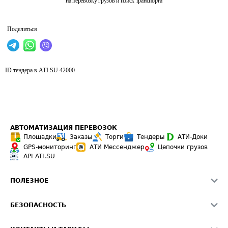
на перевозку грузов и поиск транспорта
Поделиться
ID тендера в ATI.SU
42000
АВТОМАТИЗАЦИЯ ПЕРЕВОЗОК
Площадки
Заказы
Торги
Тендеры
АТИ-Доки
GPS-мониторинг
АТИ Мессенджер
Цепочки грузов
API ATI.SU
ПОЛЕЗНОЕ
Расчет расстояний
БЕЗОПАСНОСТЬ
Академия ATI.SU
ATI.SU о безопасности
Звезды ATI.SU на вашем сайте