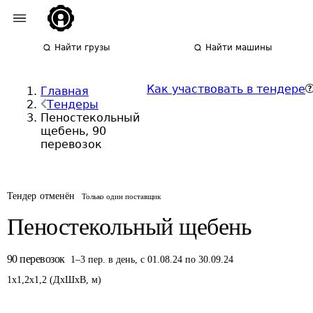
Найти грузы
Найти машины
Как участвовать в тендере
Главная
Тендеры
Пеностекольный
щебень, 90
перевозок
Тендер отменён
Только один поставщик
Пеностекольный щебень
90
перевозок
1
–
3
пер.
в день
,
с 01.08.24 по 30.09.24
1
x
1,2
x
1,2
(
ДxШxВ
,
м
)