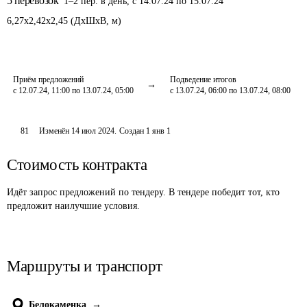
5
перевозок
1
–
2
пер.
в день
,
с 14.07.24 по 15.07.24
6,27
x
2,42
x
2,45
(
ДxШxВ
,
м
)
Приём предложений
Подведение итогов
с 12.07.24, 11:00 по 13.07.24, 05:00
с 13.07.24, 06:00 по 13.07.24, 08:00
81
Изменён
14 июл 2024
.
Создан
1 янв 1
Стоимость контракта
Идёт запрос предложений по тендеру. В тендере победит тот, кто
предложит наилучшие условия.
Маршруты и транспорт
Белокаменка
→