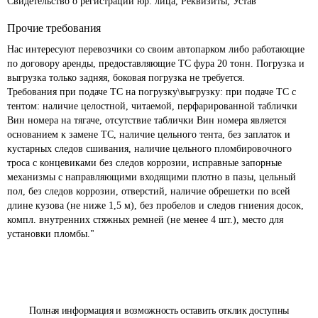
Свидетельство о регистрации юр. лица, Реквизиты, Устав
Прочие требования
Нас интересуют перевозчики со своим автопарком либо работающие 
по договору аренды, предоставляющие ТС фура 20 тонн. Погрузка и 
выгрузка только задняя, боковая погрузка не требуется.

Требования при подаче ТС на погрузку\выгрузку: при подаче ТС с 
тентом: наличие целостной, читаемой, перфарированной таблички 
Вин номера на тягаче, отсутствие таблички Вин номера является 
основанием к замене ТС, наличие цельного тента, без заплаток и 
кустарных следов сшивания, наличие цельного пломбировочного 
троса с концевиками без следов коррозии, исправные запорные 
механизмы с направляющими входящими плотно в пазы, цельный 
пол, без следов коррозии, отверстий, наличие обрешетки по всей 
длине кузова (не ниже 1,5 м), без пробелов и следов гниения досок, 
компл. внутренних стяжных ремней (не менее 4 шт.), место для 
Полная информация и возможность оставить отклик доступны