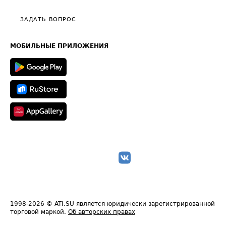
Видео по работе с ATI.SU
Политика конфиденциальности
Полезное по перевозкам
Общие положения
ЗАДАТЬ ВОПРОС
Часто задаваемые вопросы (FAQ)
Карта сайта
Техническая информация
МОБИЛЬНЫЕ ПРИЛОЖЕНИЯ
1998-2026
© ATI.SU является юридически зарегистрированной
торговой маркой.
Об авторских правах