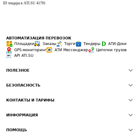
ID тендера в ATI.SU
41791
АВТОМАТИЗАЦИЯ ПЕРЕВОЗОК
Площадки
Заказы
Торги
Тендеры
АТИ-Доки
GPS-мониторинг
АТИ Мессенджер
Цепочки грузов
API ATI.SU
ПОЛЕЗНОЕ
Расчет расстояний
БЕЗОПАСНОСТЬ
Академия ATI.SU
ATI.SU о безопасности
Звезды ATI.SU на вашем сайте
КОНТАКТЫ И ТАРИФЫ
Памятка по проверке контрагентов
Индекс ATI.SU FTL РФ
О системе ATI.SU
Светофор+
Средние ставки
ИНФОРМАЦИЯ
Контактная информация
Страхование
Выгодные направления
Блог
Реклама на сайте
О формировании Паспорта
ПОМОЩЬ
Эксклюзивные материалы
Тарифы