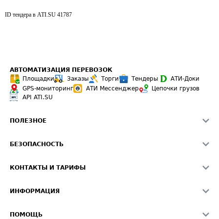
ID тендера в ATI.SU
41787
АВТОМАТИЗАЦИЯ ПЕРЕВОЗОК
Площадки
Заказы
Торги
Тендеры
АТИ-Доки
GPS-мониторинг
АТИ Мессенджер
Цепочки грузов
API ATI.SU
ПОЛЕЗНОЕ
Расчет расстояний
БЕЗОПАСНОСТЬ
Академия ATI.SU
ATI.SU о безопасности
Звезды ATI.SU на вашем сайте
КОНТАКТЫ И ТАРИФЫ
Памятка по проверке контрагентов
Индекс ATI.SU FTL РФ
О системе ATI.SU
Светофор+
Средние ставки
ИНФОРМАЦИЯ
Контактная информация
Страхование
Выгодные направления
Блог
Реклама на сайте
О формировании Паспорта
ПОМОЩЬ