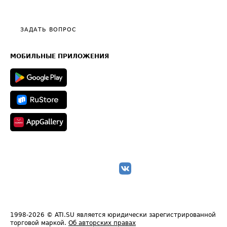
Эксклюзивные материалы
Тарифы
Видео по работе с ATI.SU
Политика конфиденциальности
Полезное по перевозкам
Общие положения
ЗАДАТЬ ВОПРОС
Часто задаваемые вопросы (FAQ)
Карта сайта
Техническая информация
МОБИЛЬНЫЕ ПРИЛОЖЕНИЯ
1998-2026
© ATI.SU является юридически зарегистрированной
торговой маркой.
Об авторских правах