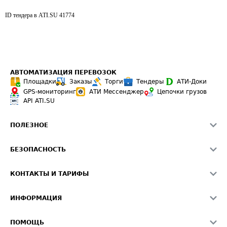
ID тендера в ATI.SU
41774
АВТОМАТИЗАЦИЯ ПЕРЕВОЗОК
Площадки
Заказы
Торги
Тендеры
АТИ-Доки
GPS-мониторинг
АТИ Мессенджер
Цепочки грузов
API ATI.SU
ПОЛЕЗНОЕ
Расчет расстояний
БЕЗОПАСНОСТЬ
Академия ATI.SU
ATI.SU о безопасности
Звезды ATI.SU на вашем сайте
КОНТАКТЫ И ТАРИФЫ
Памятка по проверке контрагентов
Индекс ATI.SU FTL РФ
О системе ATI.SU
Светофор+
Средние ставки
ИНФОРМАЦИЯ
Контактная информация
Страхование
Выгодные направления
Блог
Реклама на сайте
О формировании Паспорта
ПОМОЩЬ