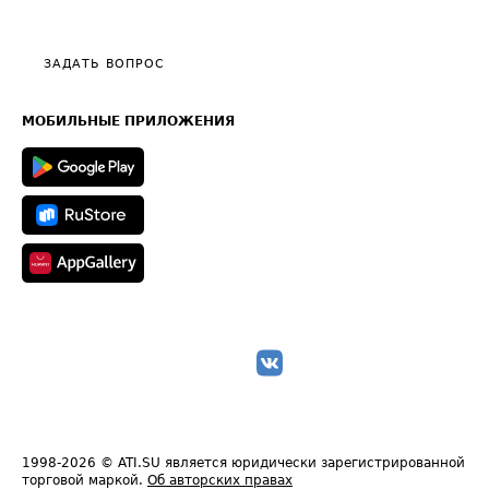
Эксклюзивные материалы
Тарифы
Видео по работе с ATI.SU
Политика конфиденциальности
Полезное по перевозкам
Общие положения
ЗАДАТЬ ВОПРОС
Часто задаваемые вопросы (FAQ)
Карта сайта
Техническая информация
МОБИЛЬНЫЕ ПРИЛОЖЕНИЯ
1998-2026
© ATI.SU является юридически зарегистрированной
торговой маркой.
Об авторских правах