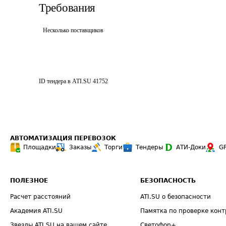
Требования
Несколько поставщиков
ID тендера в ATI.SU
41752
АВТОМАТИЗАЦИЯ ПЕРЕВОЗОК
Площадки
Заказы
Торги
Тендеры
АТИ-Доки
G
ПОЛЕЗНОЕ
БЕЗОПАСНОСТЬ
Расчет расстояний
ATI.SU о безопасности
Академия ATI.SU
Памятка по проверке конт
Звезды ATI.SU на вашем сайте
Светофор+