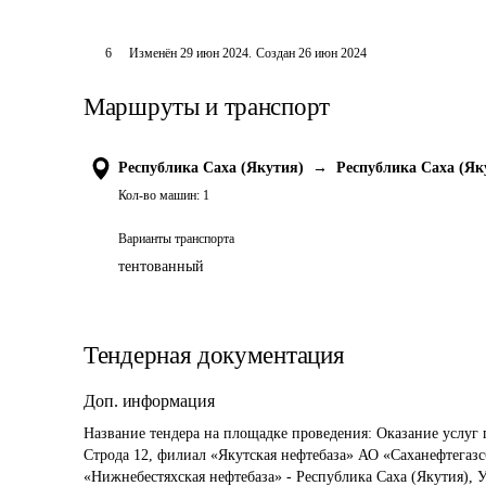
6
Изменён
29 июн 2024
.
Создан
26 июн 2024
Маршруты и транспорт
Республика Саха (Якутия)
→
Республика Саха (Як
Кол-во машин:
1
Варианты транспорта
тентованный
Тендерная документация
Доп. информация
Название тендера на площадке проведения: 
Оказание услуг 
Строда 12, филиал «Якутская нефтебаза» АО «Саханефтегазсб
«Нижнебестяхская нефтебаза» - Республика Саха (Якутия), У