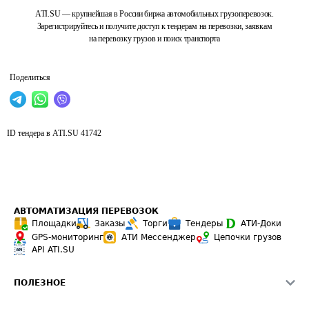
ATI.SU — крупнейшая в России биржа автомобильных грузоперевозок.
Зарегистрируйтесь и получите доступ к тендерам на перевозки, заявкам
на перевозку грузов и поиск транспорта
Поделиться
ID тендера в ATI.SU
41742
АВТОМАТИЗАЦИЯ ПЕРЕВОЗОК
Площадки
Заказы
Торги
Тендеры
АТИ-Доки
GPS-мониторинг
АТИ Мессенджер
Цепочки грузов
API ATI.SU
ПОЛЕЗНОЕ
Расчет расстояний