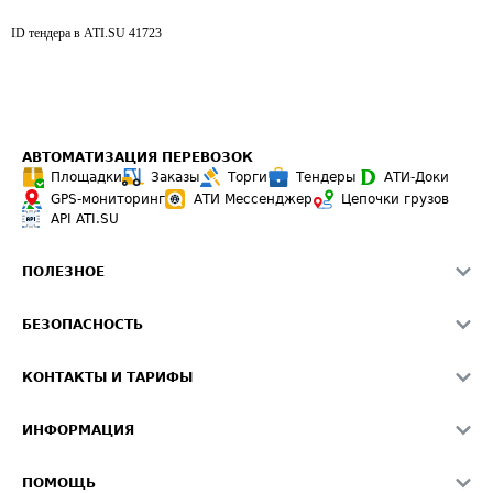
ID тендера в ATI.SU
41723
АВТОМАТИЗАЦИЯ ПЕРЕВОЗОК
Площадки
Заказы
Торги
Тендеры
АТИ-Доки
GPS-мониторинг
АТИ Мессенджер
Цепочки грузов
API ATI.SU
ПОЛЕЗНОЕ
Расчет расстояний
БЕЗОПАСНОСТЬ
Академия ATI.SU
ATI.SU о безопасности
Звезды ATI.SU на вашем сайте
КОНТАКТЫ И ТАРИФЫ
Памятка по проверке контрагентов
Индекс ATI.SU FTL РФ
О системе ATI.SU
Светофор+
Средние ставки
ИНФОРМАЦИЯ
Контактная информация
Страхование
Выгодные направления
Блог
Реклама на сайте
О формировании Паспорта
ПОМОЩЬ