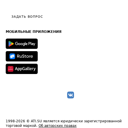
Эксклюзивные материалы
Тарифы
Видео по работе с ATI.SU
Политика конфиденциальности
Полезное по перевозкам
Общие положения
ЗАДАТЬ ВОПРОС
Часто задаваемые вопросы (FAQ)
Карта сайта
Техническая информация
МОБИЛЬНЫЕ ПРИЛОЖЕНИЯ
1998-2026
© ATI.SU является юридически зарегистрированной
торговой маркой.
Об авторских правах