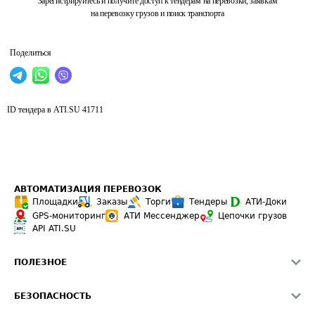
Зарегистрируйтесь и получите доступ к тендерам на перевозки, заявкам
на перевозку грузов и поиск транспорта
Поделиться
ID тендера в ATI.SU
41711
АВТОМАТИЗАЦИЯ ПЕРЕВОЗОК
Площадки
Заказы
Торги
Тендеры
АТИ-Доки
GPS-мониторинг
АТИ Мессенджер
Цепочки грузов
API ATI.SU
ПОЛЕЗНОЕ
Расчет расстояний
БЕЗОПАСНОСТЬ
Академия ATI.SU