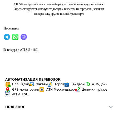
ATI.SU — крупнейшая в России биржа автомобильных грузоперевозок.
Зарегистрируйтесь и получите доступ к тендерам на перевозки, заявкам
на перевозку грузов и поиск транспорта
Поделиться
ID тендера в ATI.SU
41691
АВТОМАТИЗАЦИЯ ПЕРЕВОЗОК
Площадки
Заказы
Торги
Тендеры
АТИ-Доки
GPS-мониторинг
АТИ Мессенджер
Цепочки грузов
API ATI.SU
ПОЛЕЗНОЕ
Расчет расстояний