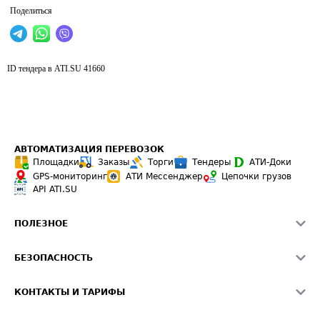
Поделиться
ID тендера в ATI.SU
41660
АВТОМАТИЗАЦИЯ ПЕРЕВОЗОК
Площадки
Заказы
Торги
Тендеры
АТИ-Доки
GPS-мониторинг
АТИ Мессенджер
Цепочки грузов
API ATI.SU
ПОЛЕЗНОЕ
Расчет расстояний
БЕЗОПАСНОСТЬ
Академия ATI.SU
ATI.SU о безопасности
Звезды ATI.SU на вашем сайте
КОНТАКТЫ И ТАРИФЫ
Памятка по проверке контрагентов
Индекс ATI.SU FTL РФ
О системе ATI.SU