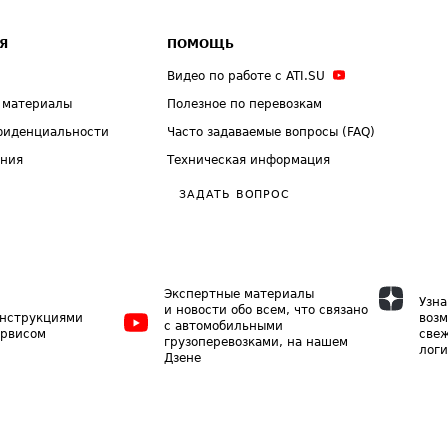
Я
ПОМОЩЬ
Видео по работе с ATI.SU
 материалы
Полезное по перевозкам
фиденциальности
Часто задаваемые вопросы (FAQ)
ения
Техническая информация
ЗАДАТЬ ВОПРОС
Экспертные материалы
Узна
и новости обо всем, что связано
инструкциями
возм
с автомобильными
ервисом
свеж
грузоперевозками, на нашем
логи
Дзене