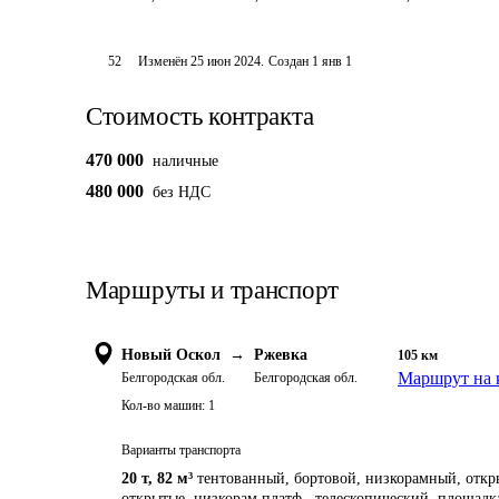
52
Изменён
25 июн 2024
.
Создан
1 янв 1
Стоимость контракта
470 000
наличные
480 000
без НДС
Маршруты и транспорт
Новый Оскол
→
Ржевка
105
км
Маршрут на 
Белгородская обл.
Белгородская обл.
Кол-во машин:
1
Варианты транспорта
20 т
,
82 м³
тентованный, бортовой, низкорамный, открыт
открытые, низкорам.платф., телескопический, площадк