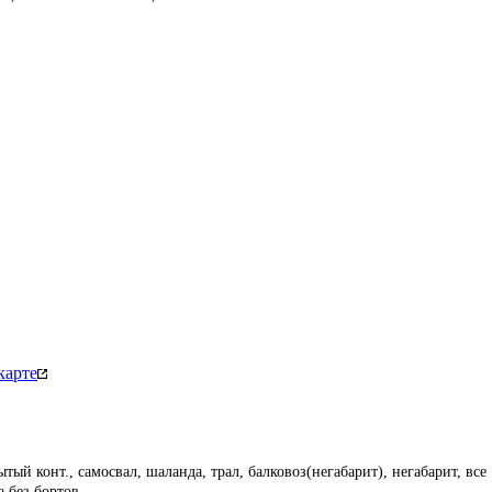
карте
ый конт., самосвал, шаланда, трал, балковоз(негабарит), негабарит, все
а без бортов