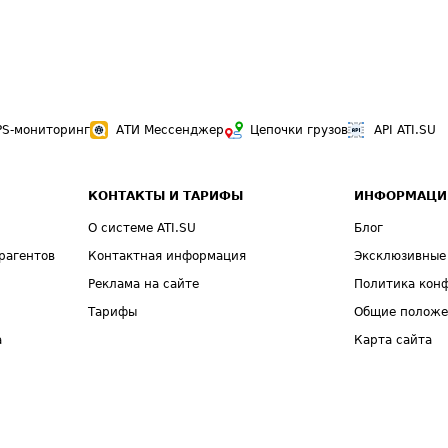
PS-мониторинг
АТИ Мессенджер
Цепочки грузов
API ATI.SU
КОНТАКТЫ И ТАРИФЫ
ИНФОРМАЦИ
О системе ATI.SU
Блог
рагентов
Контактная информация
Эксклюзивные
Реклама на сайте
Политика кон
Тарифы
Общие полож
а
Карта сайта