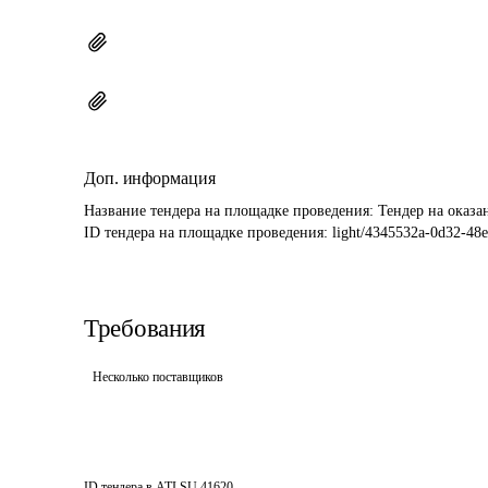
Доп. информация
Название тендера на площадке проведения: 
Тендер на оказа
ID тендера на площадке проведения: 
light/4345532a-0d32-48
Требования
Несколько поставщиков
ID тендера в ATI.SU
41620