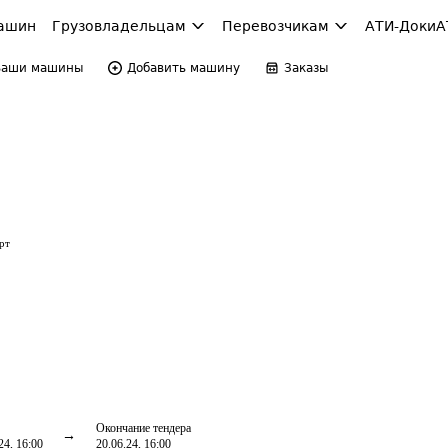
ашин
Грузовладельцам
Перевозчикам
АТИ-Доки
А
Ваши машины
Добавить машину
Заказы
рт
Окончание тендера
24, 16:00
20.06.24, 16:00