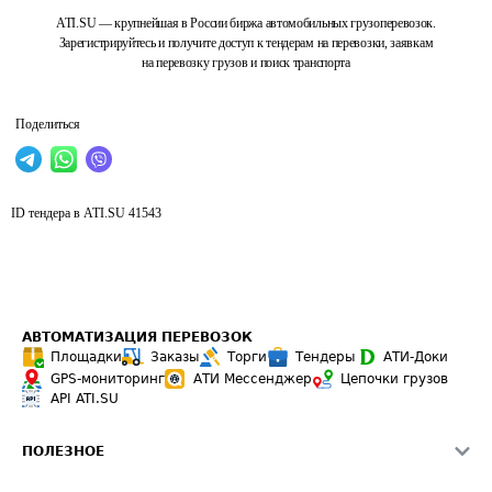
ATI.SU — крупнейшая в России биржа автомобильных грузоперевозок.
Зарегистрируйтесь и получите доступ к тендерам на перевозки, заявкам
на перевозку грузов и поиск транспорта
Поделиться
ID тендера в ATI.SU
41543
АВТОМАТИЗАЦИЯ ПЕРЕВОЗОК
Площадки
Заказы
Торги
Тендеры
АТИ-Доки
GPS-мониторинг
АТИ Мессенджер
Цепочки грузов
API ATI.SU
ПОЛЕЗНОЕ
Расчет расстояний