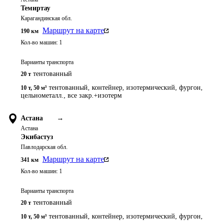
Темиртау
Карагандинская обл.
Маршрут на карте
190
км
Кол-во машин:
1
Варианты транспорта
тентованный
20 т
тентованный, контейнер, изотермический, фургон,
10 т
,
50 м³
цельнометалл., все закр.+изотерм
Астана
→
Астана
Экибастуз
Павлодарская обл.
Маршрут на карте
341
км
Кол-во машин:
1
Варианты транспорта
тентованный
20 т
тентованный, контейнер, изотермический, фургон,
10 т
,
50 м³