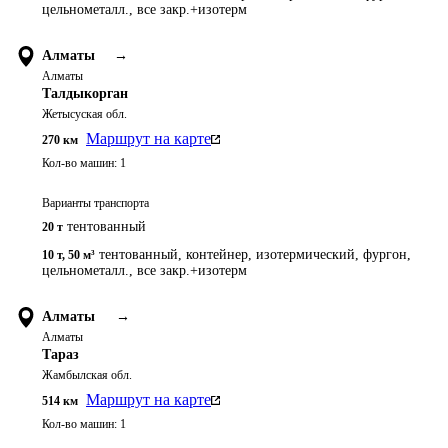
цельнометалл., все закр.+изотерм
Алматы
→
Алматы
Талдыкорган
Жетысуская обл.
Маршрут на карте
270
км
Кол-во машин:
1
Варианты транспорта
тентованный
20 т
тентованный, контейнер, изотермический, фургон,
10 т
,
50 м³
цельнометалл., все закр.+изотерм
Алматы
→
Алматы
Тараз
Жамбылская обл.
Маршрут на карте
514
км
Кол-во машин:
1