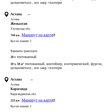
цельнометалл., все закр.+изотерм
Астана
→
Астана
Жезказган
Улутауская обл.
Маршрут на карте
744
км
Кол-во машин:
1
Варианты транспорта
тентованный
20 т
тентованный, контейнер, изотермический, фургон,
10 т
,
50 м³
цельнометалл., все закр.+изотерм
Астана
→
Астана
Караганда
Карагандинская обл.
Маршрут на карте
223
км
Кол-во машин:
1