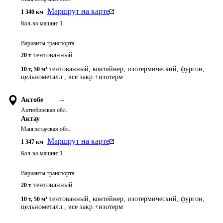
Маршрут на карте
1 340
км
Кол-во машин:
1
Варианты транспорта
тентованный
20 т
тентованный, контейнер, изотермический, фургон,
10 т
,
50 м³
цельнометалл., все закр.+изотерм
Актобе
→
Актюбинская обл.
Актау
Мангистауская обл.
Маршрут на карте
1 347
км
Кол-во машин:
1
Варианты транспорта
тентованный
20 т
тентованный, контейнер, изотермический, фургон,
10 т
,
50 м³
цельнометалл., все закр.+изотерм