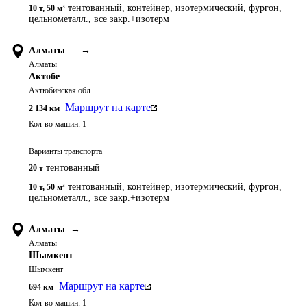
тентованный, контейнер, изотермический, фургон,
10 т
,
50 м³
цельнометалл., все закр.+изотерм
Алматы
→
Алматы
Актобе
Актюбинская обл.
Маршрут на карте
2 134
км
Кол-во машин:
1
Варианты транспорта
тентованный
20 т
тентованный, контейнер, изотермический, фургон,
10 т
,
50 м³
цельнометалл., все закр.+изотерм
Алматы
→
Алматы
Шымкент
Шымкент
Маршрут на карте
694
км
Кол-во машин:
1