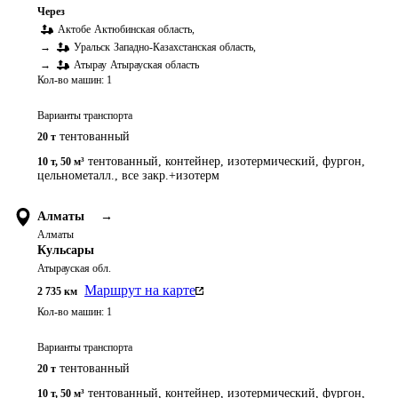
Через
Актобе
Актюбинская область
,
→
Уральск
Западно-Казахстанская область
,
→
Атырау
Атырауская область
Кол-во машин:
1
Варианты транспорта
тентованный
20 т
тентованный, контейнер, изотермический, фургон,
10 т
,
50 м³
цельнометалл., все закр.+изотерм
Алматы
→
Алматы
Кульсары
Атырауская обл.
Маршрут на карте
2 735
км
Кол-во машин:
1
Варианты транспорта
тентованный
20 т
тентованный, контейнер, изотермический, фургон,
10 т
,
50 м³