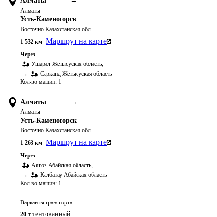
Алматы
→
Алматы
Усть-Каменогорск
Восточно-Казахстанская обл.
Маршрут на карте
1 532
км
Через
Ушарал
Жетысуская область
,
→
Сарканд
Жетысуская область
Кол-во машин:
1
Алматы
→
Алматы
Усть-Каменогорск
Восточно-Казахстанская обл.
Маршрут на карте
1 263
км
Через
Аягоз
Абайская область
,
→
Калбатау
Абайская область
Кол-во машин:
1
Варианты транспорта
тентованный
20 т