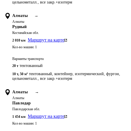
цельнометалл., все закр.+изотерм
Алматы
→
Алматы
Рудный
Костанайская обл.
Маршрут на карте
2 010
км
Кол-во машин:
1
Варианты транспорта
тентованный
20 т
тентованный, контейнер, изотермический, фургон,
10 т
,
50 м³
цельнометалл., все закр.+изотерм
Алматы
→
Алматы
Павлодар
Павлодарская обл.
Маршрут на карте
1 454
км
Кол-во машин:
1