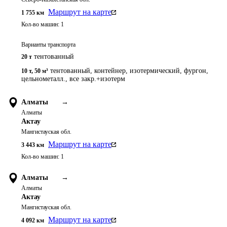
Маршрут на карте
1 755
км
Кол-во машин:
1
Варианты транспорта
тентованный
20 т
тентованный, контейнер, изотермический, фургон,
10 т
,
50 м³
цельнометалл., все закр.+изотерм
Алматы
→
Алматы
Актау
Мангистауская обл.
Маршрут на карте
3 443
км
Кол-во машин:
1
Алматы
→
Алматы
Актау
Мангистауская обл.
Маршрут на карте
4 092
км