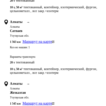
тентованный
20 т
тентованный, контейнер, изотермический, фургон,
10 т
,
50 м³
цельнометалл., все закр.+изотерм
Алматы
→
Алматы
Сатпаев
Улутауская обл.
Маршрут на карте
1 563
км
Кол-во машин:
1
Варианты транспорта
тентованный
20 т
тентованный, контейнер, изотермический, фургон,
10 т
,
50 м³
цельнометалл., все закр.+изотерм
Алматы
→
Алматы
Жезказган
Улутауская обл.
Маршрут на карте
1 545
км