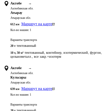
Актобе
→
Актюбинская обл.
Атырау
Атырауская обл.
Маршрут на карте
612
км
Кол-во машин:
1
Варианты транспорта
тентованный
20 т
тентованный, контейнер, изотермический, фургон,
10 т
,
50 м³
цельнометалл., все закр.+изотерм
Актобе
→
Актюбинская обл.
Кульсары
Атырауская обл.
Маршрут на карте
639
км
Кол-во машин:
1
Варианты транспорта
тентованный
20 т