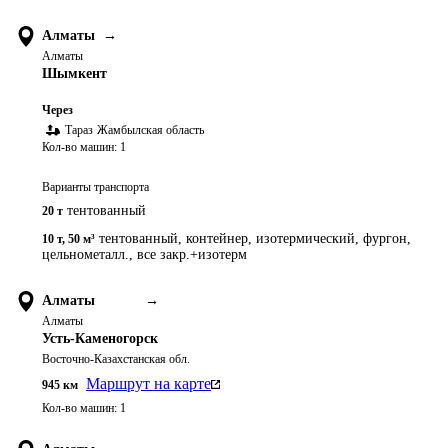
Алматы
→
Алматы
Шымкент
Через
Тараз
Жамбылская область
Кол-во машин:
1
Варианты транспорта
тентованный
20 т
тентованный, контейнер, изотермический, фургон,
10 т
,
50 м³
цельнометалл., все закр.+изотерм
Алматы
→
Алматы
Усть-Каменогорск
Восточно-Казахстанская обл.
Маршрут на карте
945
км
Кол-во машин:
1