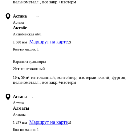
цельнометалл., все закр.+изотерм
Астана
→
Астана
Актобе
Актюбинская обл.
Маршрут на карте
1 508
км
Кол-во машин:
1
Варианты транспорта
тентованный
20 т
тентованный, контейнер, изотермический, фургон,
10 т
,
50 м³
цельнометалл., все закр.+изотерм
Астана
→
Астана
Алматы
Алматы
Маршрут на карте
1 247
км
Кол-во машин:
1