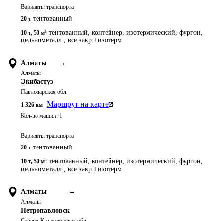
Варианты транспорта
тентованный
20 т
тентованный, контейнер, изотермический, фургон,
10 т
,
50 м³
цельнометалл., все закр.+изотерм
Алматы
→
Алматы
Экибастуз
Павлодарская обл.
Маршрут на карте
1 326
км
Кол-во машин:
1
Варианты транспорта
тентованный
20 т
тентованный, контейнер, изотермический, фургон,
10 т
,
50 м³
цельнометалл., все закр.+изотерм
Алматы
→
Алматы
Петропавловск
Северо-Казахстанская обл.