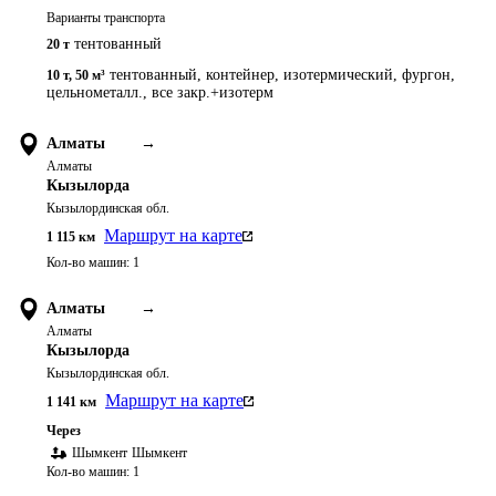
Варианты транспорта
тентованный
20 т
тентованный, контейнер, изотермический, фургон,
10 т
,
50 м³
цельнометалл., все закр.+изотерм
Алматы
→
Алматы
Кызылорда
Кызылординская обл.
Маршрут на карте
1 115
км
Кол-во машин:
1
Алматы
→
Алматы
Кызылорда
Кызылординская обл.
Маршрут на карте
1 141
км
Через
Шымкент
Шымкент
Кол-во машин:
1