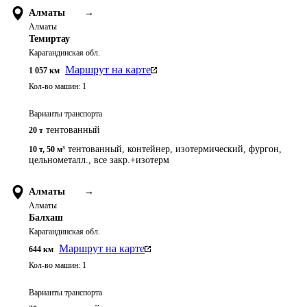
Алматы
→
Алматы
Темиртау
Карагандинская обл.
Маршрут на карте
1 057
км
Кол-во машин:
1
Варианты транспорта
тентованный
20 т
тентованный, контейнер, изотермический, фургон,
10 т
,
50 м³
цельнометалл., все закр.+изотерм
Алматы
→
Алматы
Балхаш
Карагандинская обл.
Маршрут на карте
644
км
Кол-во машин:
1
Варианты транспорта