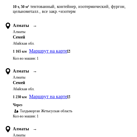
тентованный, контейнер, изотермический, фургон,
10 т
,
50 м³
цельнометалл., все закр.+изотерм
Алматы
→
Алматы
Семей
Абайская обл.
Маршрут на карте
1 165
км
Кол-во машин:
1
Алматы
→
Алматы
Семей
Абайская обл.
Маршрут на карте
1 230
км
Через
Талдыкорган
Жетысуская область
Кол-во машин:
1
Алматы
→
Алматы