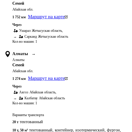
Семей
Абайская обл.
Маршрут на карте
1 752
км
Через
Ушарал
Жетысуская область
,
→
Сарканд
Жетысуская область
Кол-во машин:
1
Алматы
→
Алматы
Семей
Абайская обл.
Маршрут на карте
1 274
км
Через
Аягоз
Абайская область
,
→
Калбатау
Абайская область
Кол-во машин:
1
Варианты транспорта
тентованный
20 т
тентованный, контейнер, изотермический, фургон,
10 т
,
50 м³