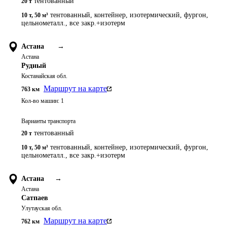
тентованный
20 т
тентованный, контейнер, изотермический, фургон,
10 т
,
50 м³
цельнометалл., все закр.+изотерм
Астана
→
Астана
Рудный
Костанайская обл.
Маршрут на карте
763
км
Кол-во машин:
1
Варианты транспорта
тентованный
20 т
тентованный, контейнер, изотермический, фургон,
10 т
,
50 м³
цельнометалл., все закр.+изотерм
Астана
→
Астана
Сатпаев
Улутауская обл.
Маршрут на карте
762
км