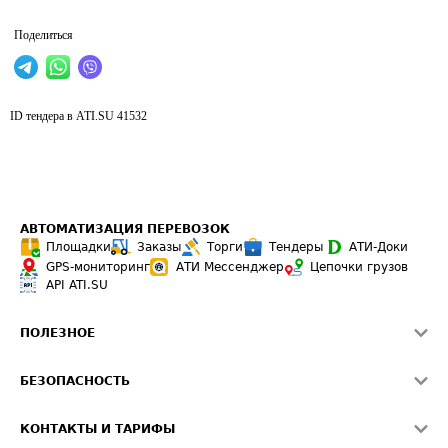
Поделиться
ID тендера в ATI.SU
41532
АВТОМАТИЗАЦИЯ ПЕРЕВОЗОК
Площадки
Заказы
Торги
Тендеры
АТИ-Доки
GPS-мониторинг
АТИ Мессенджер
Цепочки грузов
API ATI.SU
ПОЛЕЗНОЕ
Расчет расстояний
БЕЗОПАСНОСТЬ
Академия ATI.SU
ATI.SU о безопасности
Звезды ATI.SU на вашем сайте
КОНТАКТЫ И ТАРИФЫ
Памятка по проверке контрагентов