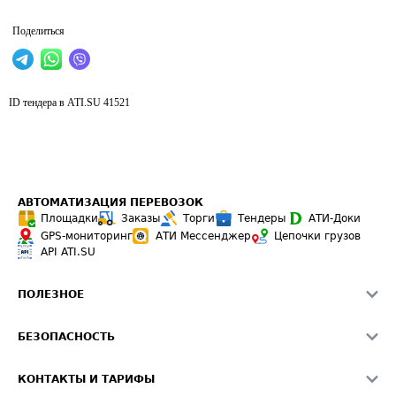
Поделиться
ID тендера в ATI.SU
41521
АВТОМАТИЗАЦИЯ ПЕРЕВОЗОК
Площадки
Заказы
Торги
Тендеры
АТИ-Доки
GPS-мониторинг
АТИ Мессенджер
Цепочки грузов
API ATI.SU
ПОЛЕЗНОЕ
Расчет расстояний
БЕЗОПАСНОСТЬ
Академия ATI.SU
ATI.SU о безопасности
Звезды ATI.SU на вашем сайте
КОНТАКТЫ И ТАРИФЫ
Памятка по проверке контрагентов