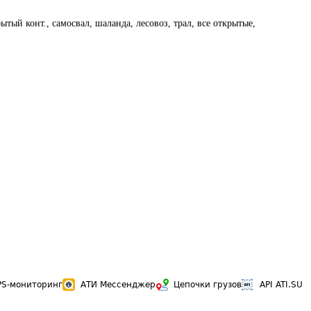
тый конт., самосвал, шаланда, лесовоз, трал, все открытые,
PS-мониторинг
АТИ Мессенджер
Цепочки грузов
API ATI.SU