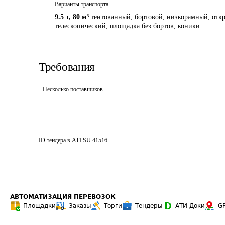
Варианты транспорта
9.5 т
,
80 м³
тентованный, бортовой, низкорамный, откры
телескопический, площадка без бортов
,
коники
Требования
Несколько поставщиков
ID тендера в ATI.SU
41516
АВТОМАТИЗАЦИЯ ПЕРЕВОЗОК
Площадки
Заказы
Торги
Тендеры
АТИ-Доки
G