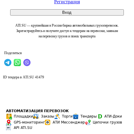
Регистрация
Вход
ATI.SU — крупнейшая в России биржа автомобильных грузоперевозок.
Зарегистрируйтесь и получите доступ к тендерам на перевозки, заявкам
на перевозку грузов и поиск транспорта
Поделиться
ID тендера в ATI.SU
41479
АВТОМАТИЗАЦИЯ ПЕРЕВОЗОК
Площадки
Заказы
Торги
Тендеры
АТИ-Доки
GPS-мониторинг
АТИ Мессенджер
Цепочки грузов
API ATI.SU