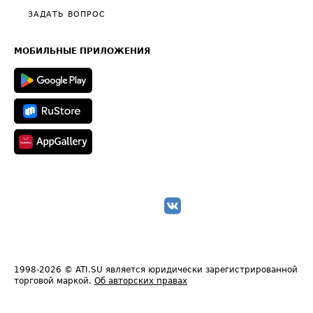
Полезное по перевозкам
Общие положения
ЗАДАТЬ ВОПРОС
Часто задаваемые вопросы (FAQ)
Карта сайта
Техническая информация
МОБИЛЬНЫЕ ПРИЛОЖЕНИЯ
1998-2026
© ATI.SU является юридически зарегистрированной
торговой маркой.
Об авторских правах