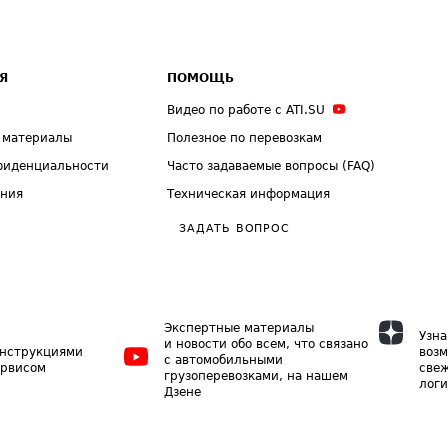
Я
ПОМОЩЬ
Видео по работе с ATI.SU
 материалы
Полезное по перевозкам
фиденциальности
Часто задаваемые вопросы (FAQ)
ения
Техническая информация
ЗАДАТЬ ВОПРОС
Экспертные материалы
Узна
и новости обо всем, что связано
инструкциями
возм
с автомобильными
ервисом
свеж
грузоперевозками, на нашем
логи
Дзене