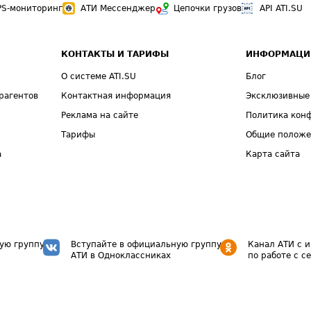
PS-мониторинг
АТИ Мессенджер
Цепочки грузов
API ATI.SU
КОНТАКТЫ И ТАРИФЫ
ИНФОРМАЦИ
О системе ATI.SU
Блог
рагентов
Контактная информация
Эксклюзивные
Реклама на сайте
Политика кон
Тарифы
Общие полож
а
Карта сайта
ую группу
Вступайте в официальную группу
Канал АТИ с 
АТИ в Одноклассниках
по работе с с