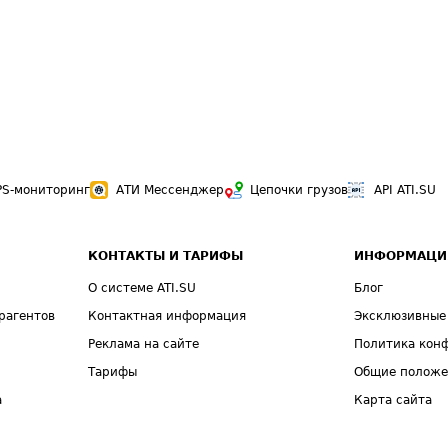
PS-мониторинг
АТИ Мессенджер
Цепочки грузов
API ATI.SU
КОНТАКТЫ И ТАРИФЫ
ИНФОРМАЦИ
О системе ATI.SU
Блог
рагентов
Контактная информация
Эксклюзивные
Реклама на сайте
Политика кон
Тарифы
Общие полож
а
Карта сайта