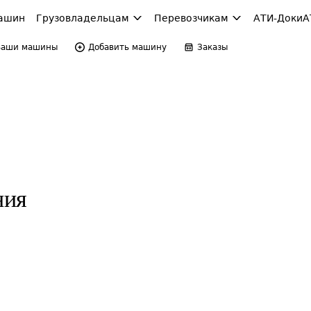
ашин
Грузовладельцам
Перевозчикам
АТИ-Доки
А
Ваши машины
Добавить машину
Заказы
ния