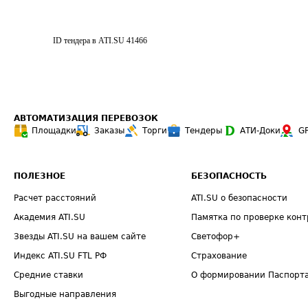
ID тендера в ATI.SU
41466
АВТОМАТИЗАЦИЯ ПЕРЕВОЗОК
Площадки
Заказы
Торги
Тендеры
АТИ-Доки
G
ПОЛЕЗНОЕ
БЕЗОПАСНОСТЬ
Расчет расстояний
ATI.SU о безопасности
Академия ATI.SU
Памятка по проверке конт
Звезды ATI.SU на вашем сайте
Светофор+
Индекс ATI.SU FTL РФ
Страхование
Средние ставки
О формировании Паспорт
Выгодные направления