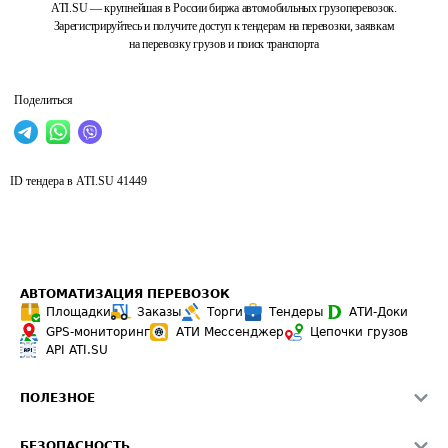
ATI.SU — крупнейшая в России биржа автомобильных грузоперевозок.
Зарегистрируйтесь и получите доступ к тендерам на перевозки, заявкам
на перевозку грузов и поиск транспорта
Поделиться
ID тендера в ATI.SU
41449
АВТОМАТИЗАЦИЯ ПЕРЕВОЗОК
Площадки
Заказы
Торги
Тендеры
АТИ-Доки
GPS-мониторинг
АТИ Мессенджер
Цепочки грузов
API ATI.SU
ПОЛЕЗНОЕ
Расчет расстояний
БЕЗОПАСНОСТЬ