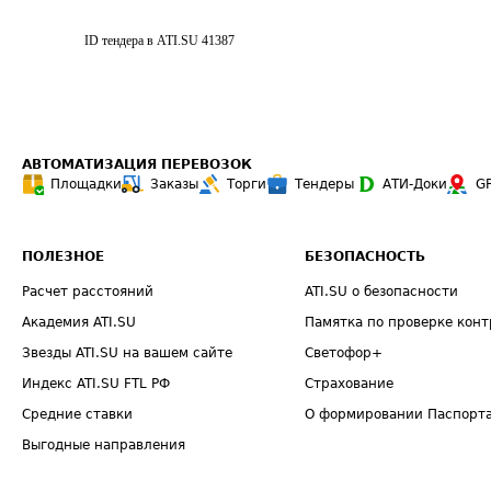
ID тендера в ATI.SU
41387
АВТОМАТИЗАЦИЯ ПЕРЕВОЗОК
Площадки
Заказы
Торги
Тендеры
АТИ-Доки
G
ПОЛЕЗНОЕ
БЕЗОПАСНОСТЬ
Расчет расстояний
ATI.SU о безопасности
Академия ATI.SU
Памятка по проверке конт
Звезды ATI.SU на вашем сайте
Светофор+
Индекс ATI.SU FTL РФ
Страхование
Средние ставки
О формировании Паспорт
Выгодные направления