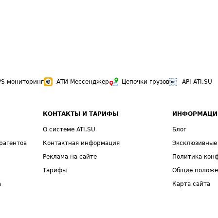
PS-мониторинг
АТИ Мессенджер
Цепочки грузов
API ATI.SU
КОНТАКТЫ И ТАРИФЫ
ИНФОРМАЦИ
О системе ATI.SU
Блог
рагентов
Контактная информация
Эксклюзивные
Реклама на сайте
Политика кон
Тарифы
Общие полож
а
Карта сайта